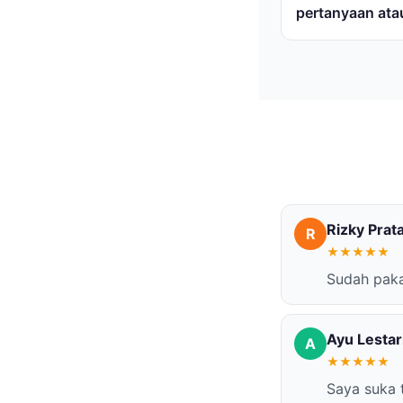
pertanyaan ata
Rizky Pra
R
★
★
★
★
★
Sudah paka
Ayu Lestar
A
★
★
★
★
★
Saya suka t