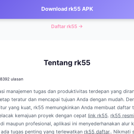
Download rk55 APK
Daftar rk55 →
Tentang rk55
8392 ulasan
asi manajemen tugas dan produktivitas terdepan yang dira
tap teratur dan mencapai tujuan Anda dengan mudah. De
 fitur yang kuat, rk55 memungkinkan Anda membuat daftar 
elacak kemajuan proyek dengan cepat
link rk55
.
rk55 resm
i maupun profesional, aplikasi ini menyederhanakan alur k
 ada tugas penting yang terlewatkan
rk55 daftar
.. Nikmati 