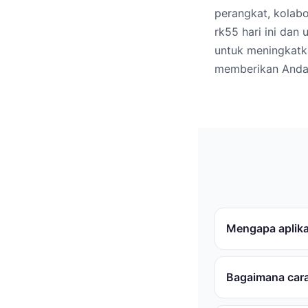
perangkat, kolabo
rk55 hari ini dan
untuk meningkatka
memberikan Anda 
Mengapa aplika
Bagaimana cara