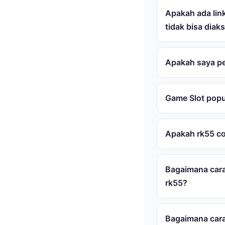
Apakah ada link
tidak bisa diak
Apakah saya pe
Game Slot popul
Apakah rk55 co
Bagaimana cara
rk55?
Bagaimana cara