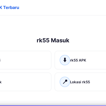
K Terbaru
rk55 Masuk
⬇️
i
rk55 APK
📍
k
Lokasi rk55