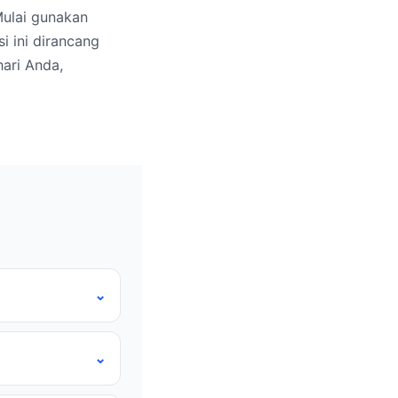
Mulai gunakan
i ini dirancang
ari Anda,