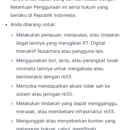
Ketentuan Penggunaan ini serta hukum yang
berlaku di Republik Indonesia.
Anda dilarang untuk:
Melakukan penipuan, manipulasi, atau tindakan
ilegal lainnya yang merugikan PT. Digital
Interaktif Nusantara atau pengguna lain.
Menggunakan bot, skrip, atau perangkat lunak
otomatis lainnya untuk mengakses atau
berinteraksi dengan rk55.
Mencoba mendapatkan akses tidak sah ke
sistem atau jaringan rk55.
Melakukan tindakan yang dapat mengganggu,
merusak, atau membebani infrastruktur rk55.
Mengunggah atau menyebarkan konten yang
melanggar hukum, cabul, memfitnah,