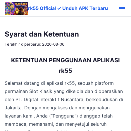
rk55 Official ✓ Unduh APK Terbaru
Syarat dan Ketentuan
Terakhir diperbarui: 2026-08-06
KETENTUAN PENGGUNAAN APLIKASI
rk55
Selamat datang di aplikasi rk55, sebuah platform
permainan Slot Klasik yang dikelola dan dioperasikan
oleh PT. Digital Interaktif Nusantara, berkedudukan di
Jakarta. Dengan mengakses dan menggunakan
layanan kami, Anda (“Pengguna”) dianggap telah
membaca, memahami, dan menyetujui seluruh