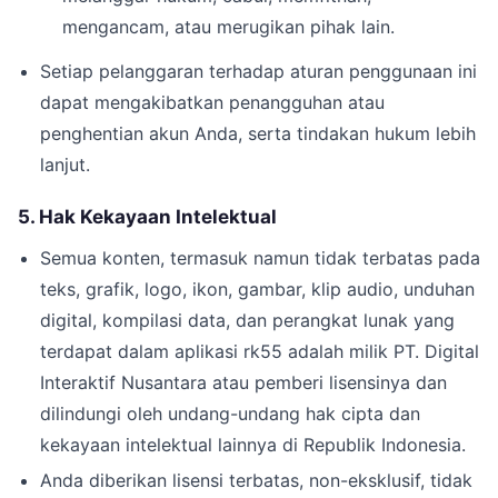
mengancam, atau merugikan pihak lain.
Setiap pelanggaran terhadap aturan penggunaan ini
dapat mengakibatkan penangguhan atau
penghentian akun Anda, serta tindakan hukum lebih
lanjut.
5. Hak Kekayaan Intelektual
Semua konten, termasuk namun tidak terbatas pada
teks, grafik, logo, ikon, gambar, klip audio, unduhan
digital, kompilasi data, dan perangkat lunak yang
terdapat dalam aplikasi rk55 adalah milik PT. Digital
Interaktif Nusantara atau pemberi lisensinya dan
dilindungi oleh undang-undang hak cipta dan
kekayaan intelektual lainnya di Republik Indonesia.
Anda diberikan lisensi terbatas, non-eksklusif, tidak