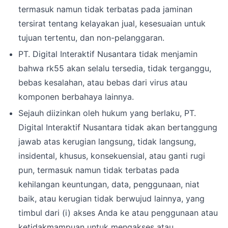
termasuk namun tidak terbatas pada jaminan
tersirat tentang kelayakan jual, kesesuaian untuk
tujuan tertentu, dan non-pelanggaran.
PT. Digital Interaktif Nusantara tidak menjamin
bahwa rk55 akan selalu tersedia, tidak terganggu,
bebas kesalahan, atau bebas dari virus atau
komponen berbahaya lainnya.
Sejauh diizinkan oleh hukum yang berlaku, PT.
Digital Interaktif Nusantara tidak akan bertanggung
jawab atas kerugian langsung, tidak langsung,
insidental, khusus, konsekuensial, atau ganti rugi
pun, termasuk namun tidak terbatas pada
kehilangan keuntungan, data, penggunaan, niat
baik, atau kerugian tidak berwujud lainnya, yang
timbul dari (i) akses Anda ke atau penggunaan atau
ketidakmampuan untuk mengakses atau